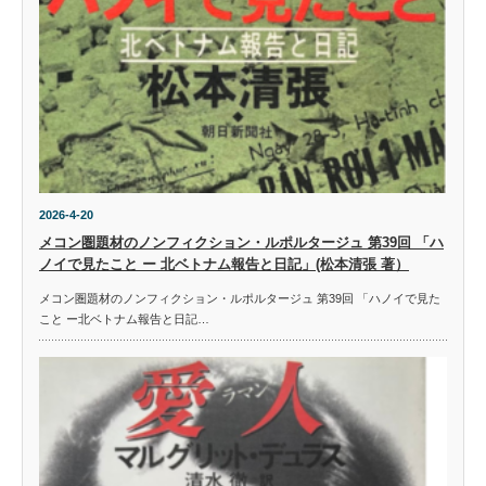
2026-4-20
メコン圏題材のノンフィクション・ルポルタージュ 第39回 「ハ
ノイで見たこと ー 北ベトナム報告と日記」(松本清張 著）
メコン圏題材のノンフィクション・ルポルタージュ 第39回 「ハノイで見た
こと ー北ベトナム報告と日記…