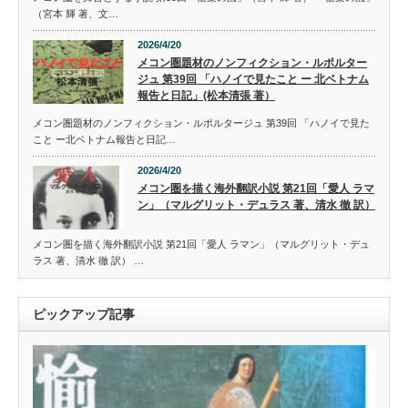
（宮本 輝 著、文…
2026/4/20
メコン圏題材のノンフィクション・ルポルター
ジュ 第39回 「ハノイで見たこと ー 北ベトナム
報告と日記」(松本清張 著）
メコン圏題材のノンフィクション・ルポルタージュ 第39回 「ハノイで見た
こと ー北ベトナム報告と日記…
2026/4/20
メコン圏を描く海外翻訳小説 第21回「愛人 ラマ
ン」（マルグリット・デュラス 著、清水 徹 訳）
メコン圏を描く海外翻訳小説 第21回「愛人 ラマン」（マルグリット・デュ
ラス 著、清水 徹 訳） …
ピックアップ記事