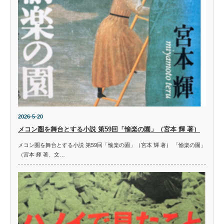
2026-5-20
メコン圏を舞台とする小説 第59回「愉楽の園」（宮本 輝 著）
メコン圏を舞台とする小説 第59回「愉楽の園」（宮本 輝 著） 「愉楽の園」
（宮本 輝 著、文…