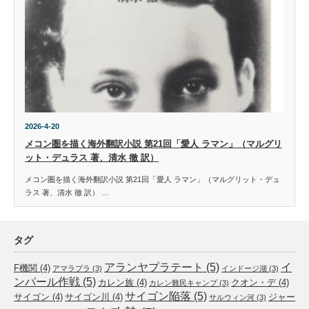
2026-4-20
メコン圏を描く海外翻訳小説 第21回「愛人 ラマン」（マルグリ
ット・デュラス 著、清水 徹 訳）
メコン圏を描く海外翻訳小説 第21回「愛人 ラマン」（マルグリット・デュ
ラス 著、清水 徹 訳） …
タグ
アランヤプラテート
(5)
イ
F機関
(4)
アマラプラ
(3)
インドージ湖
(3)
ンパール作戦
(5)
カレン族
(4)
クオン・デ
(4)
カレン難民キャンプ
(3)
サイゴン陥落
(5)
サイゴン
(4)
サイゴン川
(4)
ジャー
サルウィン河
(3)