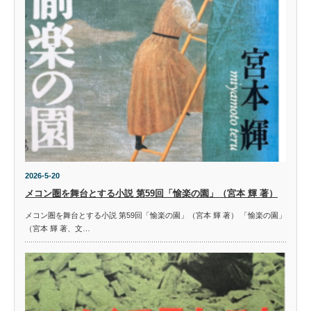
2026-5-20
メコン圏を舞台とする小説 第59回「愉楽の園」（宮本 輝 著）
メコン圏を舞台とする小説 第59回「愉楽の園」（宮本 輝 著） 「愉楽の園」
（宮本 輝 著、文…