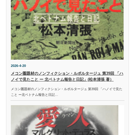
2026-4-20
メコン圏題材のノンフィクション・ルポルタージュ 第39回 「ハ
ノイで見たこと ー 北ベトナム報告と日記」(松本清張 著）
メコン圏題材のノンフィクション・ルポルタージュ 第39回 「ハノイで見た
こと ー北ベトナム報告と日記…