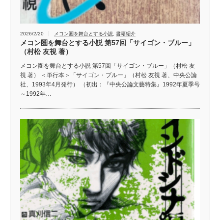
2026/2/20
メコン圏を舞台とする小説
,
書籍紹介
メコン圏を舞台とする小説 第57回「サイゴン・ブルー」
（村松 友視 著）
メコン圏を舞台とする小説 第57回「サイゴン・ブルー」（村松 友
視 著） ＜単行本＞「サイゴン・ブルー」（村松 友視 著、中央公論
社、1993年4月発行） （初出：『中央公論文藝特集』1992年夏季号
～1992年…