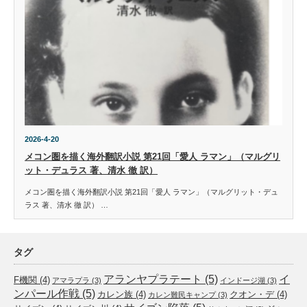
2026-4-20
メコン圏を描く海外翻訳小説 第21回「愛人 ラマン」（マルグリ
ット・デュラス 著、清水 徹 訳）
メコン圏を描く海外翻訳小説 第21回「愛人 ラマン」（マルグリット・デュ
ラス 著、清水 徹 訳） …
タグ
アランヤプラテート
(5)
イ
F機関
(4)
アマラプラ
(3)
インドージ湖
(3)
ンパール作戦
(5)
カレン族
(4)
クオン・デ
(4)
カレン難民キャンプ
(3)