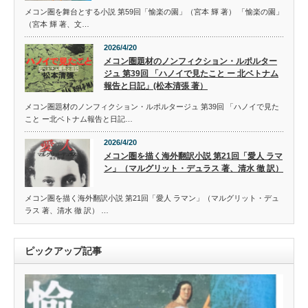
メコン圏を舞台とする小説 第59回「愉楽の園」（宮本 輝 著） 「愉楽の園」
（宮本 輝 著、文…
2026/4/20
メコン圏題材のノンフィクション・ルポルター
ジュ 第39回 「ハノイで見たこと ー 北ベトナム
報告と日記」(松本清張 著）
メコン圏題材のノンフィクション・ルポルタージュ 第39回 「ハノイで見た
こと ー北ベトナム報告と日記…
2026/4/20
メコン圏を描く海外翻訳小説 第21回「愛人 ラマ
ン」（マルグリット・デュラス 著、清水 徹 訳）
メコン圏を描く海外翻訳小説 第21回「愛人 ラマン」（マルグリット・デュ
ラス 著、清水 徹 訳） …
ピックアップ記事