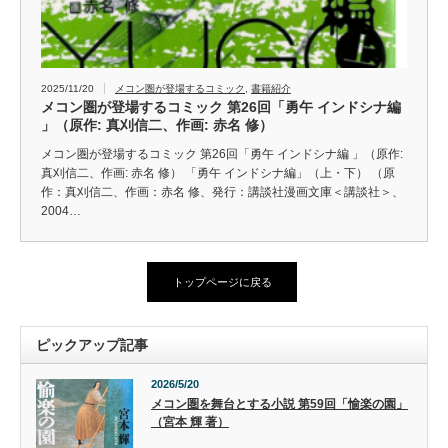
2025/11/20
メコン圏が登場するコミック
,
書籍紹介
メコン圏が登場するコミック 第26回「勇午 インドシナ編
」（原作: 真刈信二、作画: 赤名 修）
メコン圏が登場するコミック 第26回「勇午 インドシナ編 」（原作:
真刈信二、作画: 赤名 修） 「勇午 インドシナ編」（上・下） （原
作：真刈信二、作画：赤名 修、発行：講談社漫画文庫＜講談社＞、
2004…
トップページに戻る
ピックアップ記事
2026/5/20
メコン圏を舞台とする小説 第59回「愉楽の園」
（宮本 輝 著）